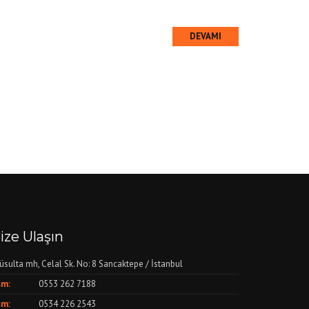
DEVAMI
ize Ulaşın
üsulta mh, Celal Sk. No: 8 Sancaktepe / İstanbul
sm:
0553 262 7188
sm:
0534 226 2543