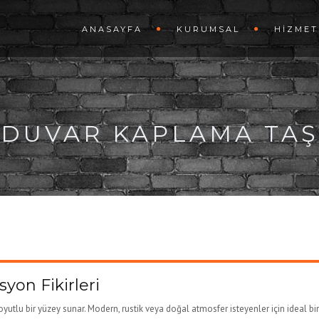
ANASAYFA
KURUMSAL
HIZMET
E DUVAR KAPLAMA TAŞ
yon Fikirleri
yutlu bir yüzey sunar. Modern, rustik veya doğal atmosfer isteyenler için ideal bir