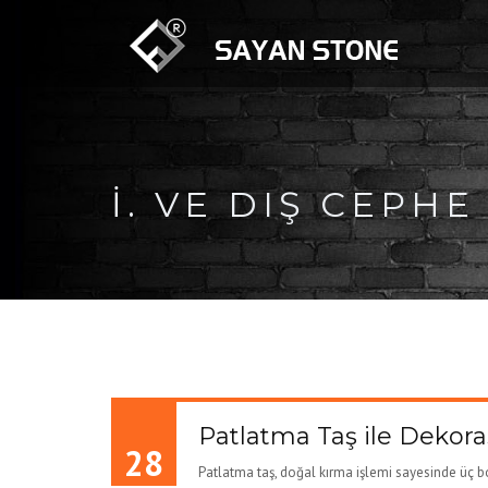
I. VE DIŞ CEPH
Patlatma Taş ile Dekoras
28
Patlatma taş, doğal kırma işlemi sayesinde üç bo