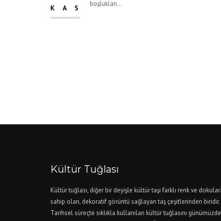
boşlukları...
KAS
Kültür Tuğlası
Kültür tuğlası, diğer bir deyişle kültür taşı farklı renk ve dokular
sahip olan, dekoratif görüntü sağlayan taş çeşitlerinden biridir.
Tarihsel süreçte sıklıkla kullanılan kültür tuğlasını günümüzde