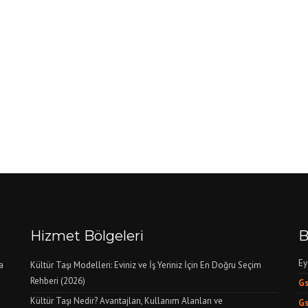
Hizmet Bölgeleri
B
Ey
a
Kültür Taşı Modelleri: Eviniz ve İş Yeriniz İçin En Doğru Seçim
Rehberi (2026)
G
Kültür Taşı Nedir? Avantajları, Kullanım Alanları ve
G