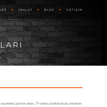
LER
İMALAT
BLOG
İLETIŞIM
LARI
 seçenektir. Şömine arkası, TV ünitesi, mutfak duvarı, merdiven